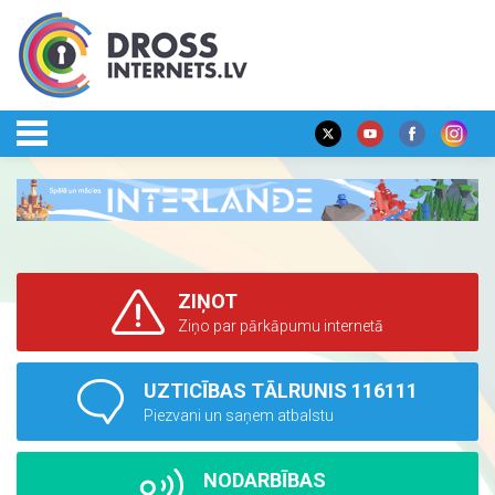
ZIŅOT
Ziņo par pārkāpumu internetā
UZTICĪBAS TĀLRUNIS 116111
Piezvani un saņem atbalstu
NODARBĪBAS