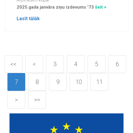
Atzīmēsim kopā!
2025.gada janvāra ziņu izdevums '73
šeit >
Lasīt tālāk
<<
<
3
4
5
6
7
8
9
10
11
>
>>