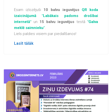
Esam izlozējuši
10 balvu ieguvējus
QR koda
izaicinājumā "Labākais padoms drošībai
internetā"
un
15 balvu ieguvējus
testā
"Galva
meklē saimnieku"
.
Liels paldies visiem par piedalīšanos!
Lasīt tālāk