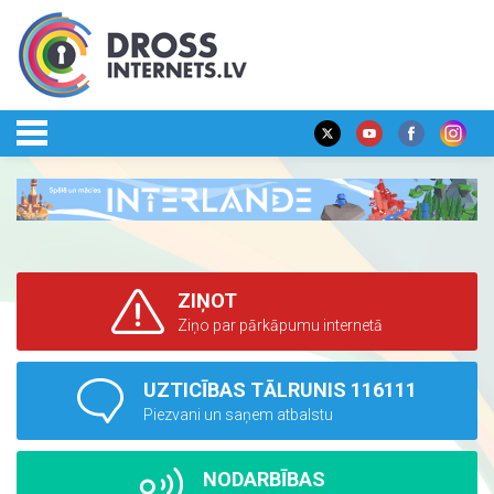
ZIŅOT
Ziņo par pārkāpumu internetā
UZTICĪBAS TĀLRUNIS 116111
Piezvani un saņem atbalstu
NODARBĪBAS