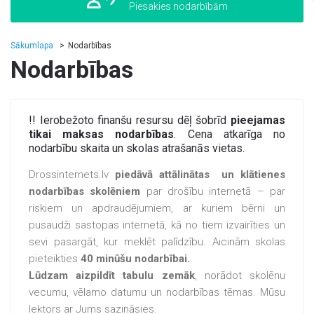
Piesakies nodarbībām
Sākumlapa
Nodarbības
Nodarbības
!! Ierobežoto finanšu resursu dēļ šobrīd
pieejamas
tikai
maksas nodarbības
. Cena atkarīga no
nodarbību skaita un skolas atrašanās vietas.
Drossinternets.lv
piedāvā attālinātas un klātienes
nodarbības skolēniem
par drošību internetā – par
riskiem un apdraudējumiem, ar kuriem bērni un
pusaudži sastopas internetā, kā no tiem izvairīties un
sevi pasargāt, kur meklēt palīdzību. Aicinām skolas
pieteikties
40 minūšu nodarbībai.
Lūdzam aizpildīt tabulu zemāk
, norādot skolēnu
vecumu, vēlamo datumu un nodarbības tēmas. Mūsu
lektors ar Jums sazināsies.