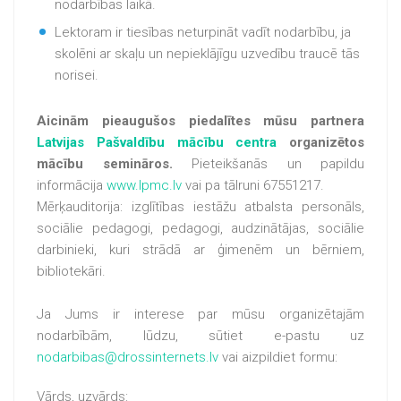
nodarbības laikā.
Lektoram ir tiesības neturpināt vadīt nodarbību, ja
skolēni ar skaļu un nepieklājīgu uzvedību traucē tās
norisei.
Aicinām pieaugušos piedalītes mūsu partnera
Latvijas Pašvaldību mācību centra
organizētos
mācību semināros.
Pieteikšanās un papildu
informācija
www.lpmc.lv
vai pa tālruni 67551217.
Mērķauditorija: izglītības iestāžu atbalsta personāls,
sociālie pedagogi, pedagogi, audzinātājas, sociālie
darbinieki, kuri strādā ar ģimenēm un bērniem,
bibliotekāri.
Ja Jums ir interese par mūsu organizētajām
nodarbībām, lūdzu, sūtiet e-pastu uz
nodarbibas@drossinternets.lv
vai aizpildiet formu:
Vārds, uzvārds: