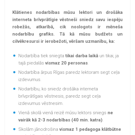
Klātienes nodarbības mūsu lektori un drošāka
interneta brīvprātīgie vēstneši sniedz savu iespēju
robežās, atkarībā, cik noslogots ir mēneša
nodarbību grafiks. Tā kā mūsu budžets un
cilvēkresursi ir ierobežoti, vēršam uzmanību, ka:
Nodarbība tiek sniegta
tikai darba laikā
un tikai, ja
tajā piedalās
vismaz 20 personas
.
Nodarbība ārpus Rīgas paredz lektoram segt ceļa
izdevumus.
Nodarbību, ko sniedz drošāka interneta
brīvprātīgais vēstnesis, paredz segt ceļa
izdevumus vēstnesim.
Vienā skolā vienā reizē mūsu lektors sniegs
ne
vairāk kā 2-3 nodarbības (40 min. katra)
.
Skolām jānodrošina
vismaz 1 pedagoga klātbūtne