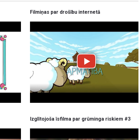
Filmiņas par drošību internetā
Izglītojoša īsfilma par grūminga riskiem #3