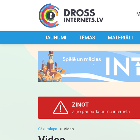
JAUNUMI
TĒMAS
MATERIĀLI
ZIŅOT
Ziņo par pārkāpumu internetā
Sākumlapa
Video
Video