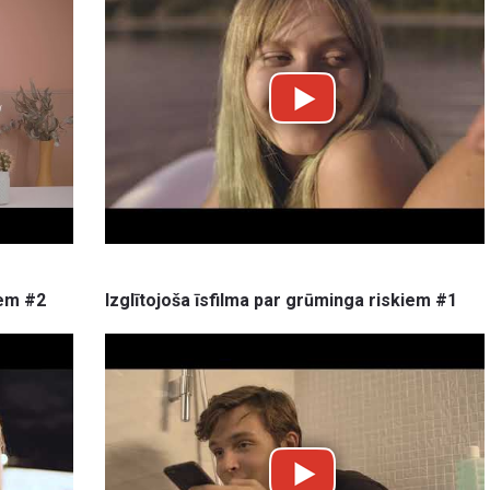
iem #2
Izglītojoša īsfilma par grūminga riskiem #1