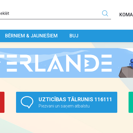
KOMA
BĒRNIEM & JAUNIEŠIEM
BUJ
UZTICĪBAS TĀLRUNIS 116111
Piezvani un saņem atbalstu