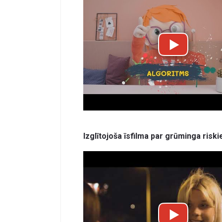
Izglītojoša īsfilma par grūminga risk