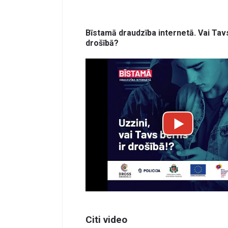
Bīstamā draudzība internetā. Vai Tavs
drošībā?
Citi video