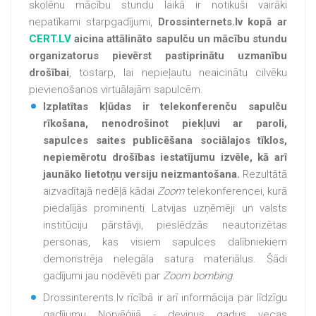
skolēnu mācību stundu laikā ir notikuši vairāki
nepatīkami starpgadījumi,
Drossinternets.lv kopā ar
CERT.LV
aicina attālināto sapulču un mācību stundu
organizatorus pievērst pastiprinātu uzmanību
drošībai
, tostarp, lai nepieļautu neaicinātu cilvēku
pievienošanos virtuālajām sapulcēm.
Izplatītas kļūdas ir telekonferenču sapulču
rīkošana, nenodrošinot piekļuvi ar paroli,
sapulces saites publicēšana sociālajos tīklos,
nepiemērotu drošības iestatījumu izvēle, kā arī
jaunāko lietotņu versiju neizmantošana.
Rezultātā
aizvadītajā nedēļā kādai
Zoom
telekonferencei, kurā
piedalījās prominenti Latvijas uzņēmēji un valsts
institūciju pārstāvji, pieslēdzās neautorizētas
personas, kas visiem sapulces dalībniekiem
demonstrēja nelegāla satura materiālus. Šādi
gadījumi jau nodēvēti par
Zoom bombing
.
Drossinterents.lv rīcībā ir arī informācija par līdzīgu
gadījumu Norvēģijā - deviņus gadus vecas