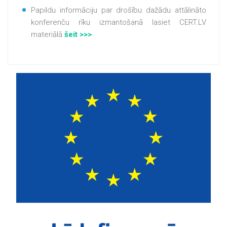
Papildu informāciju par drošību dažādu attālināto
konferenču rīku izmantošanā lasiet CERT.LV
materiālā
šeit >>>
.