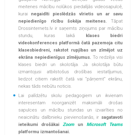
meitenes mācību nolūkos piedalījās videosapulcē,
kurai
negaidīti pieslēdzās vīrietis un ar savu
nepiedienīgo rīcību šokēja meitenes.
Tāpat
Drossinternets.lv ir saņemts ziņojums par mācību
stundu, kuras laikā
klases biedri
videokonferences platformā čatā pazemoja citu
klasesbiedreni, rakstot rupjības un zīmējot uz
ekrāna nepiedienīgus zīmējumus.
To redzēja visi
klases biedri un skolotāja. Ja skolotāja būtu
izmantojusi atbilstošus drošības iestatījumus,
liedzot citiem rakstīt čatā vai "pārņemt" ekrānu,
nekas tāds nebūtu noticis.
Lai palīdzētu skolu pedagogiem un ikvienam
interesentam noorganizēt maksimāli drošas
sapulces un mācību stundas un izvairīties no
neaicinātu dalībnieku pievienošanās, ir
sagatavoti
ieteikumi drošākai
Zoom
un
Microsoft Teams
platformu izmantošanai.