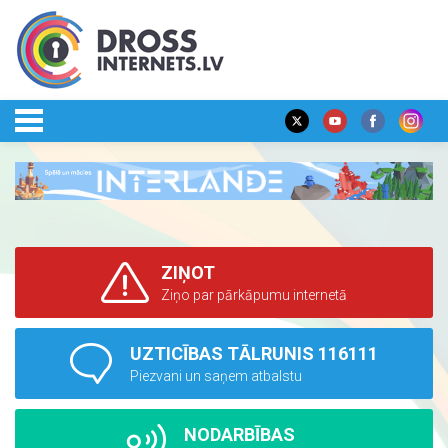
ZIŅOT
Ziņo par pārkāpumu internetā
UZTICĪBAS TĀLRUNIS 116111
Piezvani un saņem atbalstu
NODARBĪBAS