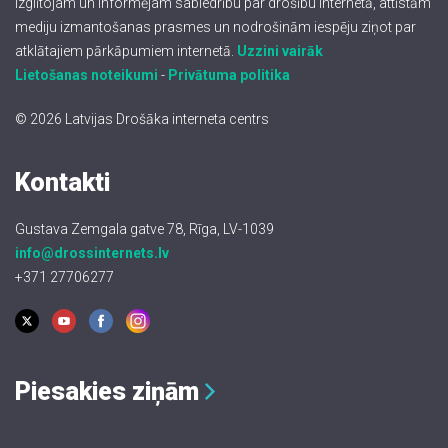
Izglītojam un informējam sabiedrību par drošību internetā, attīstām
mediju izmantošanas prasmes un nodrošinām iespēju ziņot par
atklātajiem pārkāpumiem internetā.
Uzzini vairāk
Lietošanas noteikumi
-
Privātuma politika
© 2026 Latvijas Drošāka interneta centrs
Kontakti
Gustava Zemgala gatve 78, Rīga, LV-1039
info@drossinternets.lv
+371 27706277
Piesakies ziņām