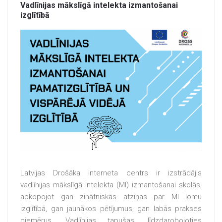
Vadlīnijas mākslīgā intelekta izmantošanai
izglītībā
Latvijas Drošāka interneta centrs ir izstrādājis
vadlīnijas mākslīgā intelekta (MI) izmantošanai skolās,
apkopojot gan zinātniskās atziņas par MI lomu
izglītībā, gan jaunākos pētījumus, gan labās prakses
piemērus. Vadlīnijas tapušas, līdzdarobojoties