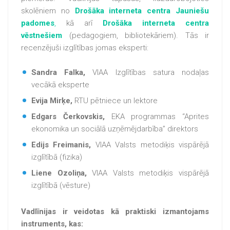
skolēniem no
Drošāka interneta centra Jauniešu
padomes
,
kā arī
Drošāka interneta centra
vēstnešiem
(pedagogiem, bibliotekāriem). Tās ir
recenzējuši izglītības jomas eksperti:
Sandra Falka,
VIAA Izglītības satura nodaļas
vecākā eksperte
Evija Mirķe,
RTU pētniece un lektore
Edgars Čerkovskis,
EKA programmas “Aprites
ekonomika un sociālā uzņēmējdarbība” direktors
Edijs Freimanis,
VIAA Valsts metodiķis vispārējā
izglītībā (fizika)
Liene Ozoliņa,
VIAA Valsts metodiķis vispārējā
izglītībā (vēsture)
Vadlīnijas ir veidotas kā praktiski izmantojams
instruments, kas: