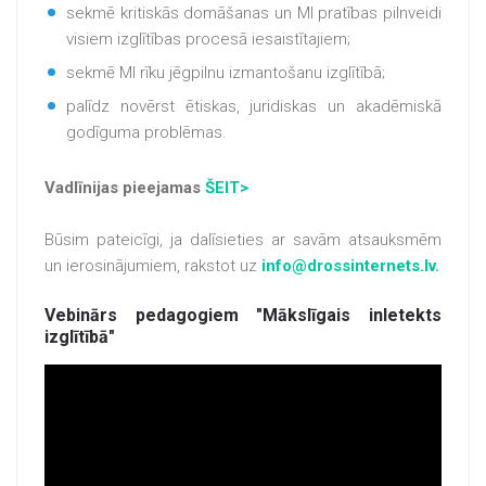
sekmē kritiskās domāšanas un MI pratības pilnveidi
visiem izglītības procesā iesaistītajiem;
sekmē MI rīku jēgpilnu izmantošanu izglītībā;
palīdz novērst ētiskas, juridiskas un akadēmiskā
godīguma problēmas.
Vadlīnijas pieejamas
ŠEIT>
Būsim pateicīgi, ja dalīsieties ar savām atsauksmēm
un ierosinājumiem, rakstot uz
info@drossinternets.lv.
Vebinārs pedagogiem "Mākslīgais inletekts
izglītībā"