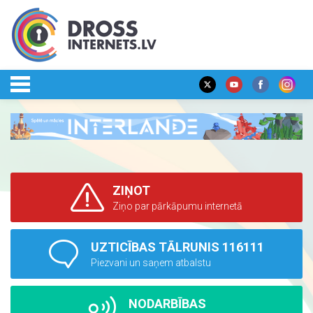
ZIŅOT
Ziņo par pārkāpumu internetā
UZTICĪBAS TĀLRUNIS 116111
Piezvani un saņem atbalstu
NODARBĪBAS