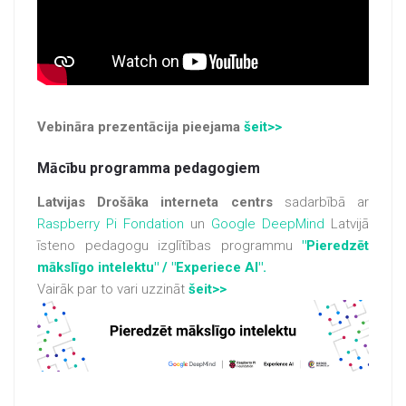
Vebināra prezentācija pieejama
šeit>>
Mācību programma pedagogiem
Latvijas Drošāka interneta centrs
sadarbībā ar
Raspberry Pi Fondation
un
Google DeepMind
Latvijā
īsteno pedagogu izglītības programmu
"Pieredzēt
mākslīgo intelektu" / "Experiece AI".
Vairāk par to vari uzzināt
šeit>>