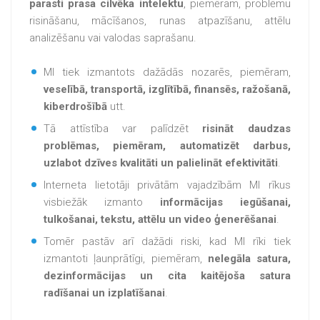
parasti prasa cilvēka intelektu
, piemēram, problēmu
risināšanu, mācīšanos, runas atpazīšanu, attēlu
analizēšanu vai valodas saprašanu.
MI tiek izmantots dažādās nozarēs, piemēram,
veselībā, transportā, izglītībā, finansēs, ražošanā,
kiberdrošībā
utt.
Tā attīstība var palīdzēt
risināt daudzas
problēmas, piemēram, automatizēt darbus,
uzlabot dzīves kvalitāti un palielināt efektivitāti
.
Interneta lietotāji privātām vajadzībām MI rīkus
visbiežāk izmanto
informācijas iegūšanai,
tulkošanai, tekstu, attēlu un video ģenerēšanai
.
Tomēr pastāv arī dažādi riski, kad MI rīki tiek
izmantoti ļaunprātīgi, piemēram,
nelegāla satura,
dezinformācijas un cita kaitējoša satura
radīšanai un izplatīšanai
.