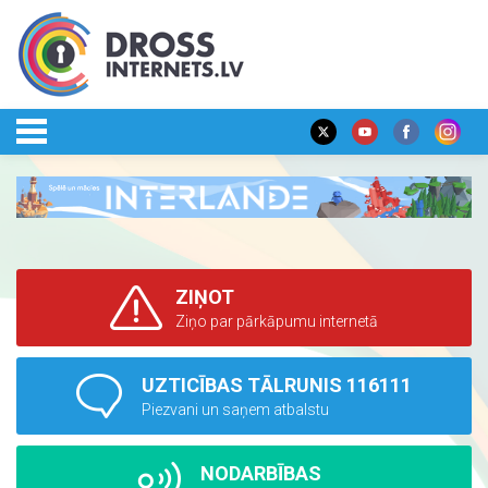
ZIŅOT
Ziņo par pārkāpumu internetā
UZTICĪBAS TĀLRUNIS 116111
Piezvani un saņem atbalstu
NODARBĪBAS