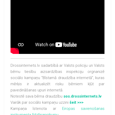
Drossinternets.lv sadarbībā ar Valsts policiju un Valsts
bērnu tiesību aizsardzības inspekciju orgnanizē
sociālo kampaņu “Bīstamā draudzība internetā”, kuras
mērķis ir aktualizēt risku bērniem kļūt par
pavedināšanas upuri internetā.
Notestē sava bērna draudzību
sos.drossinternets.lv
Vairāk par sociālo kampaņu uzzini
šeit >>>
Kampaņa īstenota ar
Eiropas savienošanas
instrumenta līdzfinansējumu