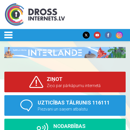
ZIŅOT
Ziņo par pārkāpumu internetā
UZTICĪBAS TĀLRUNIS 116111
Piezvani un saņem atbalstu
NODARBĪBAS