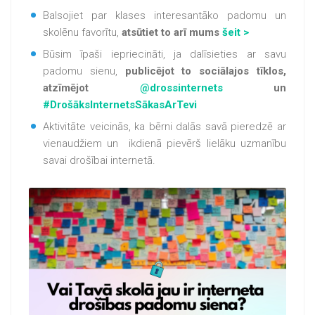
Balsojiet par klases interesantāko padomu un
skolēnu favorītu,
atsūtiet to arī mums
šeit >
Būsim īpaši iepriecināti, ja dalīsieties ar savu
padomu sienu,
publicējot to sociālajos tīklos,
atzīmējot
@drossinternets
un
#DrošāksInternetsSākasArTevi
Aktivitāte veicinās, ka bērni dalās savā pieredzē ar
vienaudžiem un ikdienā pievērš lielāku uzmanību
savai drošībai internetā.