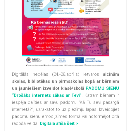
Digitālās nedēļas (24.-28.aprīlis) ietvaros
aicinām
skolas, bibliotēkas un pirmsskolas kopā ar bērniem
un jauniešiem izveidot klasē/skolā
PADOMU SIENU
“Drošāks internets sākas ar Tevi”
. Katram bērnam ir
iespēja dalīties ar savu padomu “Kā Tu sevi pasargā
internetā?”, uzrakstot to uz piezīmju lapas. Izveidojiet
padomu sienu emocijzīmes formā vai noformējot citā
radošā veidā.
Digitālā afiša šeit >