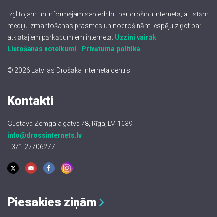
Izglītojam un informējam sabiedrību par drošību internetā, attīstām
mediju izmantošanas prasmes un nodrošinām iespēju ziņot par
atklātajiem pārkāpumiem internetā.
Uzzini vairāk
Lietošanas noteikumi
-
Privātuma politika
© 2026 Latvijas Drošāka interneta centrs
Kontakti
Gustava Zemgala gatve 78, Rīga, LV-1039
info@drossinternets.lv
+371 27706277
Piesakies ziņām